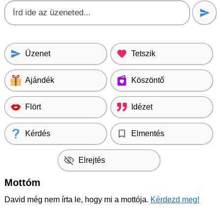
Üzenet
Tetszik
Ajándék
Köszöntő
Flört
Idézet
Kérdés
Elmentés
Elrejtés
Mottóm
David még nem írta le, hogy mi a mottója.
Kérdezd meg!