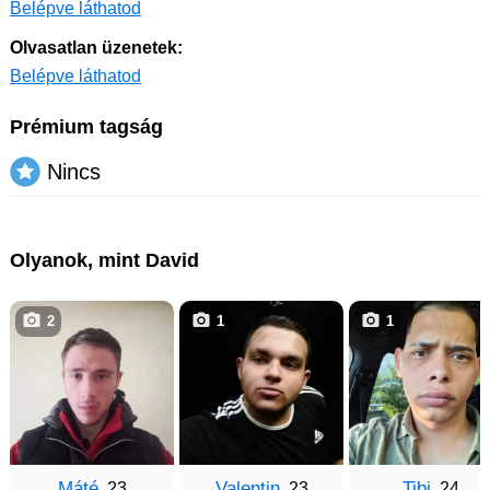
Belépve láthatod
Olvasatlan üzenetek:
Belépve láthatod
Prémium tagság
Nincs
Olyanok, mint David
2
1
1
Máté
Valentin
Tibi
, 23
, 23
, 24