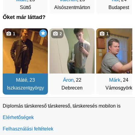
Süttő
Alsószentmárton
Budapest
Őket már láttad?
1
2
1
Máté
Áron
Márk
, 23
, 22
, 24
Iszkaszentgyörgy
Debrecen
Vámosgyörk
Diplomás társkereső társkereső, társkeresés mobilon is
Elérhetőségek
Felhasználási feltételek