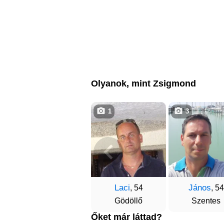
Olyanok, mint Zsigmond
1
3
Laci
János
, 54
, 54
Gödöllő
Szentes
Őket már láttad?