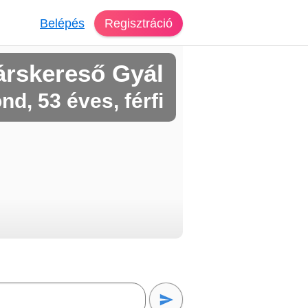
Belépés
Regisztráció
árskereső Gyál
d, 53 éves, férfi