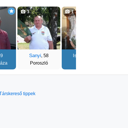
3
1
1
Sanyi
István
Jano
49
, 58
, 52
háza
Poroszló
Komló
Nyáre
Társkereső tippek