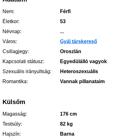
Nem:
Férfi
Életkor:
53
Névnap:
...
Város:
Gyál társkereső
Csillagjegy:
Oroszlán
Kapcsolati státusz:
Egyedülálló vagyok
Szexuális irányultság:
Heteroszexuális
Romantika:
Vannak pillanataim
Külsőm
Magasság:
176 cm
Testsúly:
82 kg
Hajszín:
Barna