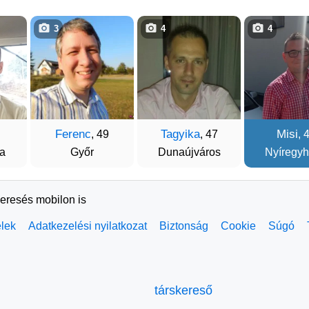
3
4
4
Ferenc
Tagyika
Misi
, 49
, 47
, 
a
Győr
Dunaújváros
Nyíregy
keresés mobilon is
elek
Adatkezelési nyilatkozat
Biztonság
Cookie
Súgó
társkereső