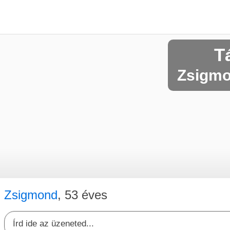
T
Zsigmon
Zsigmond
, 53 éves