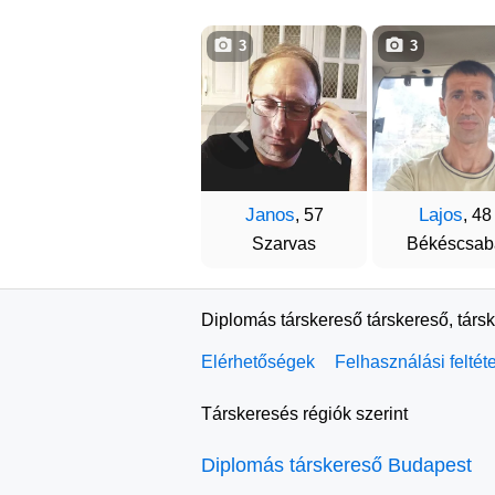
3
3
Janos
Lajos
, 57
, 48
Szarvas
Békéscsab
Diplomás társkereső társkereső, társ
Elérhetőségek
Felhasználási feltét
Társkeresés régiók szerint
Diplomás társkereső Budapest