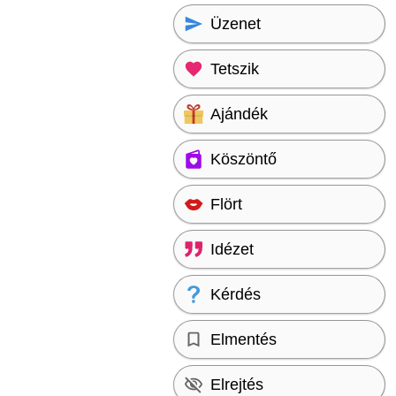
Üzenet
Tetszik
Ajándék
Köszöntő
Flört
Idézet
Kérdés
Elmentés
Elrejtés