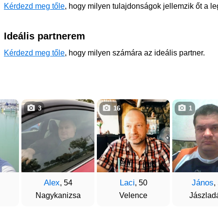
Kérdezd meg tőle
, hogy milyen tulajdonságok jellemzik őt a l
Ideális partnerem
Kérdezd meg tőle
, hogy milyen számára az ideális partner.
3
16
1
Alex
Laci
János
, 54
, 50
,
Nagykanizsa
Velence
Jászlad