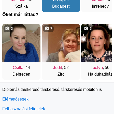
Szálka
Budapest
Imrehegy
Őket már láttad?
3
7
3
Csilla
Judit
Ibolya
, 44
, 52
, 50
Debrecen
Zirc
Hajdúhadház
Diplomás társkereső társkereső, társkeresés mobilon is
Elérhetőségek
Felhasználási feltételek