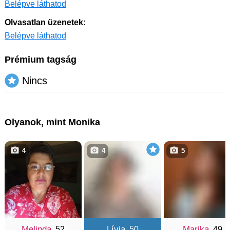
Belépve láthatod
Olvasatlan üzenetek:
Belépve láthatod
Prémium tagság
Nincs
Olyanok, mint Monika
4
4
5
Melinda
Lívia
Marika
, 52
, 50
, 49