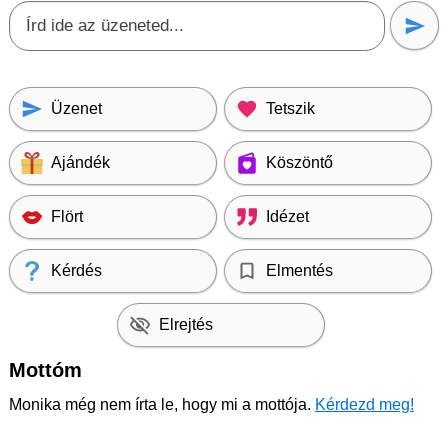
Üzenet
Tetszik
Ajándék
Köszöntő
Flört
Idézet
Kérdés
Elmentés
Elrejtés
Mottóm
Monika még nem írta le, hogy mi a mottója.
Kérdezd meg!