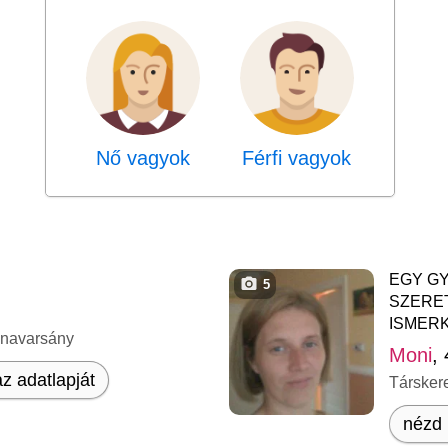
Nő vagyok
Férfi vagyok
EGY G
5
SZERET
ISMER
unavarsány
Moni
,
z adatlapját
Társker
nézd 