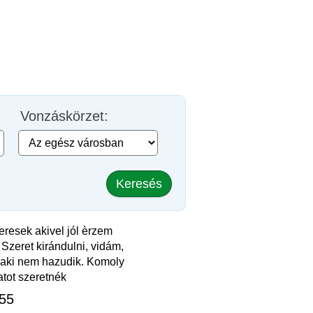
Vonzáskörzet:
Keresés
eresek akivel jól èrzem
Szeret kirándulni, vidám,
 aki nem hazudik. Komoly
tot szeretnék
 55