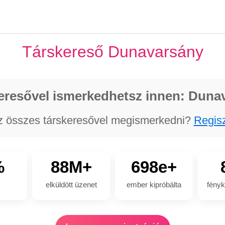
Társkereső Dunavarsány
eresővel ismerkedhetsz innen: Duna
z összes társkeresővel megismerkedni?
Regisz
%
88M+
698e+
elküldött üzenet
ember kipróbálta
fényk