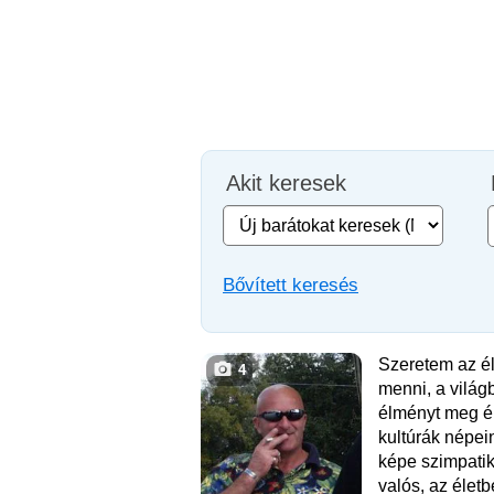
Akit keresek
Bővített keresés
Szeretem az él
4
menni, a világb
élményt meg é
kultúrák népein
képe szimpatik
valós, az élet