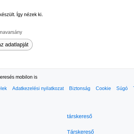
észült. Így nézek ki.
unavarsány
z adatlapját
keresés mobilon is
elek
Adatkezelési nyilatkozat
Biztonság
Cookie
Súgó
társkereső
Társkereső