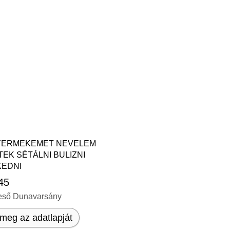
YERMEKEMET NEVELEM
EK SÉTÁLNI BULIZNI
KEDNI
 45
eső Dunavarsány
meg az adatlapját