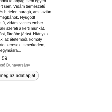
dok le anyagi sem egyéb
rt sem. Vidám természetű
s hirtelen haragú, amit aztán
megbánok. Nyugodt
etű, vidám, vicces ember
aki szereti a kerti munkát,
ást, fürdőbe járást. Hiányzik
ki az életemből, komoly
atot keresek. Ismerkedem,
t egymásra...
, 59
eső Dunavarsány
meg az adatlapját