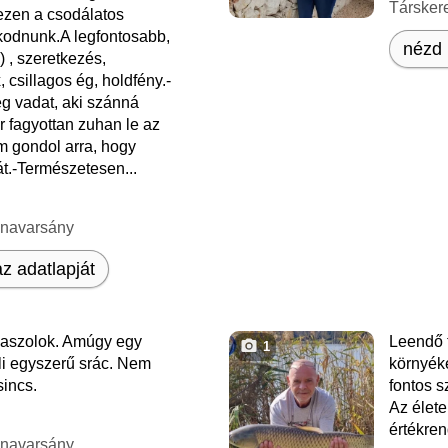
Társker
ezen a csodálatos
kodnunk.A legfontosabb,
nézd 
) , szeretkezés,
 csillagos ég, holdfény.-
g vadat, aki szánná
 fagyottan zuhan le az
m gondol arra, hogy
t.-Természetesen...
unavarsány
z adatlapját
laszolok. Amúgy egy
Leendő 
1
li egyszerű srác. Nem
környék
sincs.
fontos s
Az élete
értékren
unavarsány