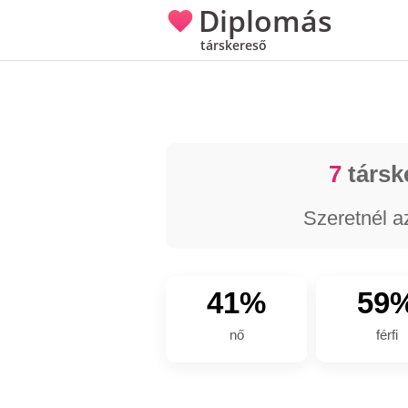
Diplomás
társkereső
7
társk
Szeretnél a
41%
59
nő
férfi