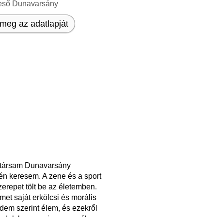
eső Dunavarsány
meg az adatlapját
társam Dunavarsány
én keresem. A zene és a sport
zerepet tölt be az életemben.
met saját erkölcsi és morális
dem szerint élem, és ezekről