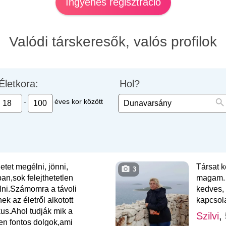
Ingyenes regisztráció
Valódi társkeresők, valós profilok
Életkora:
Hol?
-
éves kor között
etet megélni, jönni,
Társat k
3
an,sok felejthetetlen
magam. 
lni.Számomra a távoli
kedves,
ek az életről alkotott
kapcsola
us.Ahol tudják mik a
Szilvi
,
ben fontos dolgok,ami