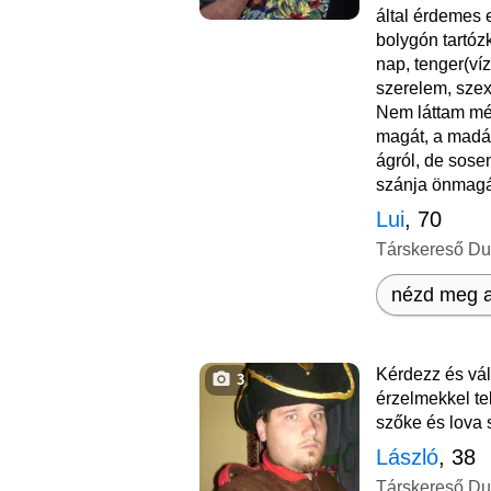
által érdemes 
bolygón tartóz
nap, tenger(víz
szerelem, szex,
Nem láttam mé
magát, a madár
ágról, de sose
szánja önmagá
Lui
, 70
Társkereső D
nézd meg a
Kérdezz és vá
3
érzelmekkel te
szőke és lova 
László
, 38
Társkereső D