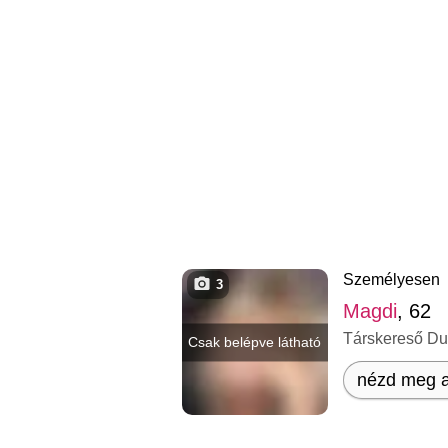
Személyesen
3
Magdi
, 62
Társkereső D
Csak belépve látható
nézd meg a