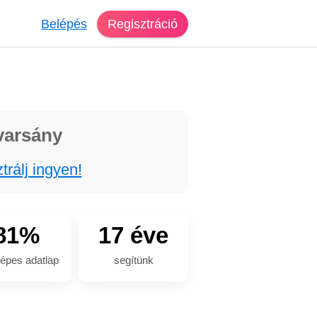
Belépés
Regisztráció
varsány
trálj ingyen!
81%
17 éve
épes adatlap
segítünk