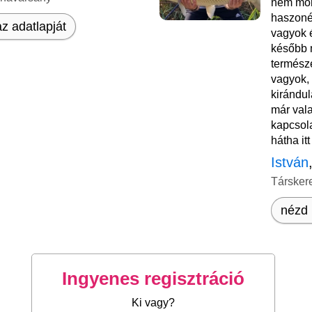
nem mon
haszoné
z adatlapját
vagyok é
később 
termész
vagyok, 
kirándul
már vala
kapcsol
hátha it
István
Társker
nézd 
Ingyenes regisztráció
Ki vagy?