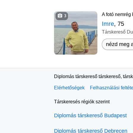
A fotó nemrég k
3
Imre
, 75
Társkereső D
nézd meg a
Diplomás társkereső társkereső, társ
Elérhetőségek
Felhasználási feltét
Társkeresés régiók szerint
Diplomás társkereső Budapest
Diplomás társkereső Debrecen