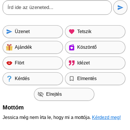
Üzenet
Tetszik
Ajándék
Köszöntő
Flört
Idézet
Kérdés
Elmentés
Elrejtés
Mottóm
Jessica még nem írta le, hogy mi a mottója.
Kérdezd meg!