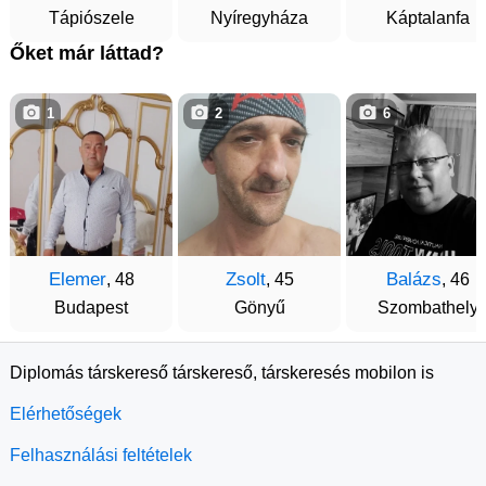
Tápiószele
Nyíregyháza
Káptalanfa
Őket már láttad?
1
2
6
Elemer
Zsolt
Balázs
, 48
, 45
, 46
Budapest
Gönyű
Szombathely
Diplomás társkereső társkereső, társkeresés mobilon is
Elérhetőségek
Felhasználási feltételek