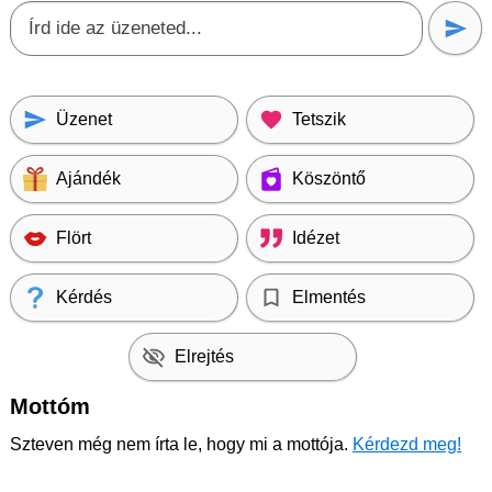
Üzenet
Tetszik
Ajándék
Köszöntő
Flört
Idézet
Kérdés
Elmentés
Elrejtés
Mottóm
Szteven még nem írta le, hogy mi a mottója.
Kérdezd meg!