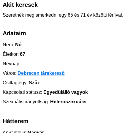
Akit keresek
Szeretnék megismerkedni egy 65 és 71 év közötti férfival.
Adataim
Nem:
Nő
Életkor:
67
Névnap:
...
Város:
Debrecen társkereső
Csillagjegy:
Szűz
Kapcsolati státusz:
Egyedülálló vagyok
Szexuális irányultság:
Heteroszexuális
Hátterem
Anyanyelv:
Magyar