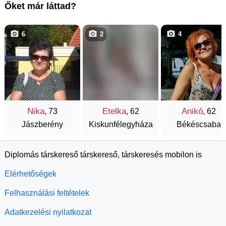
Őket már láttad?
6
2
4
Nika
Etelka
Anikó
, 73
, 62
, 62
Jászberény
Kiskunfélegyháza
Békéscsaba
Diplomás társkereső társkereső, társkeresés mobilon is
Elérhetőségek
Felhasználási feltételek
Adatkezelési nyilatkozat