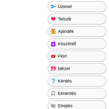
Üzenet
Tetszik
Ajándék
Köszöntő
Flört
Idézet
Kérdés
Elmentés
Elrejtés