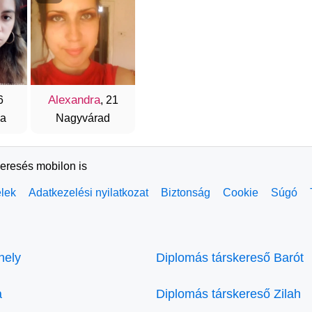
Alexandra
6
, 21
da
Nagyvárad
keresés mobilon is
elek
Adatkezelési nyilatkozat
Biztonság
Cookie
Súgó
hely
Diplomás társkereső Barót
a
Diplomás társkereső Zilah