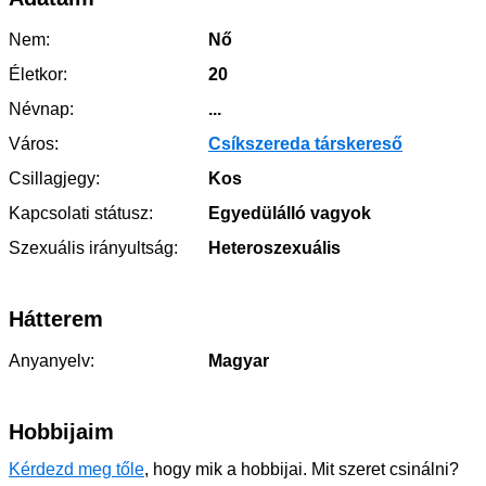
Nem:
Nő
Életkor:
20
Névnap:
...
Város:
Csíkszereda társkereső
Csillagjegy:
Kos
Kapcsolati státusz:
Egyedülálló vagyok
Szexuális irányultság:
Heteroszexuális
Hátterem
Anyanyelv:
Magyar
Hobbijaim
Kérdezd meg tőle
, hogy mik a hobbijai. Mit szeret csinálni?