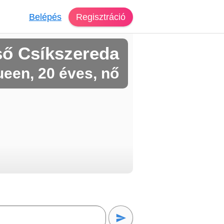
Belépés
Regisztráció
ső Csíkszereda
een, 20 éves, nő