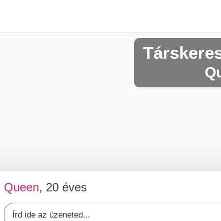
Társkere
Qu
Queen
, 20 éves