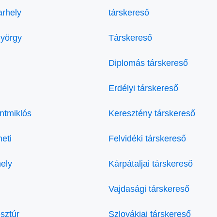
arhely
társkereső
györgy
Társkereső
Diplomás társkereső
Erdélyi társkereső
ntmiklós
Keresztény társkereső
eti
Felvidéki társkereső
ely
Kárpátaljai társkereső
Vajdasági társkereső
sztúr
Szlovákiai társkereső