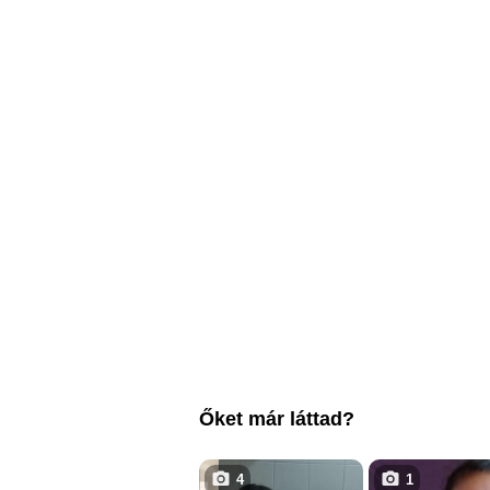
Őket már láttad?
4
1