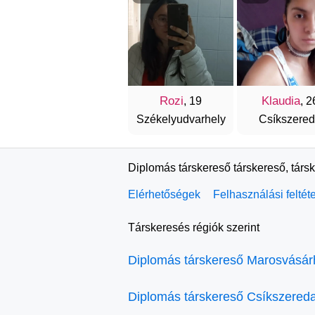
Rozi
Klaudia
, 19
, 2
Székelyudvarhely
Csíkszere
Diplomás társkereső társkereső, társ
Elérhetőségek
Felhasználási feltét
Társkeresés régiók szerint
Diplomás társkereső Marosvásár
Diplomás társkereső Csíkszered