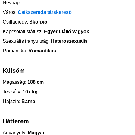
Névnap:
...
Város:
Csíkszereda társkereső
Csillagjegy:
Skorpió
Kapcsolati státusz:
Egyedülálló vagyok
Szexuális irányultság:
Heteroszexuális
Romantika:
Romantikus
Külsőm
Magasság:
188 cm
Testsúly:
107 kg
Hajszín:
Barna
Hátterem
Anyanyelv:
Magyar