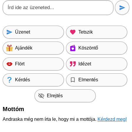
Üzenet
Tetszik
Ajándék
Köszöntő
Flört
Idézet
Kérdés
Elmentés
Elrejtés
Mottóm
Andraska még nem írta le, hogy mi a mottója.
Kérdezd meg!