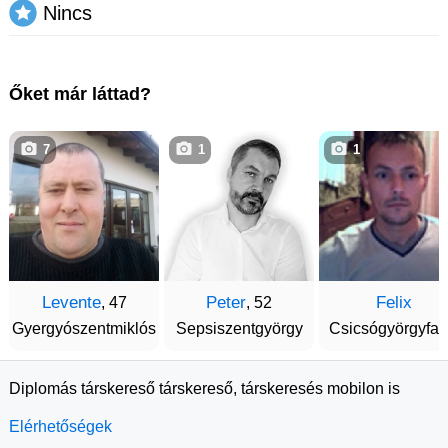
Nincs
Őket már láttad?
7
1
1
Levente
Peter
Felix
, 47
, 52
Gyergyószentmiklós
Sepsiszentgyörgy
Csicsógyörgyfal
Diplomás társkereső társkereső, társkeresés mobilon is
Elérhetőségek