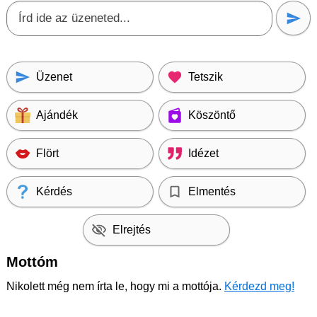
Üzenet
Tetszik
Ajándék
Köszöntő
Flört
Idézet
Kérdés
Elmentés
Elrejtés
Mottóm
Nikolett még nem írta le, hogy mi a mottója.
Kérdezd meg!