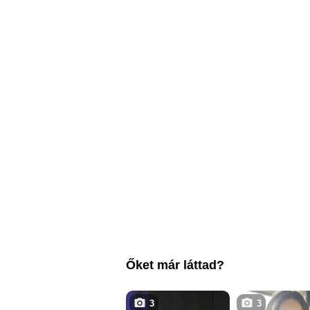
Őket már láttad?
3
3