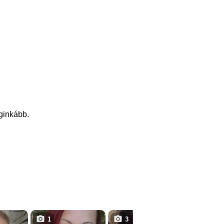
eginkább.
1
3
1