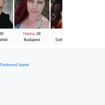
Hanna
Kitti
Ann
 30
, 28
, 32
drőd
Budapest
Székesfehérvár
Mis
Társkereső tippek