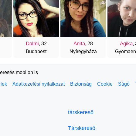
Dalmi
Anita
Ágika
, 32
, 28
,
Budapest
Nyíregyháza
Gyomaen
keresés mobilon is
elek
Adatkezelési nyilatkozat
Biztonság
Cookie
Súgó
társkereső
Társkereső