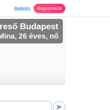
Belépés
Regisztráció
reső Budapest
Mina, 26 éves, nő