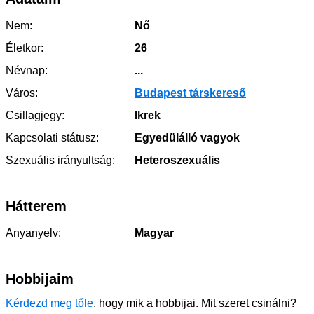
Nem:
Nő
Életkor:
26
Névnap:
...
Város:
Budapest társkereső
Csillagjegy:
Ikrek
Kapcsolati státusz:
Egyedülálló vagyok
Szexuális irányultság:
Heteroszexuális
Hátterem
Anyanyelv:
Magyar
Hobbijaim
Kérdezd meg tőle
, hogy mik a hobbijai. Mit szeret csinálni?