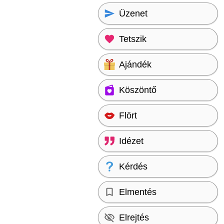
Üzenet
Tetszik
Ajándék
Köszöntő
Flört
Idézet
Kérdés
Elmentés
Elrejtés