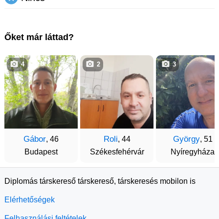
Őket már láttad?
4
2
3
Gábor
Roli
György
, 46
, 44
, 51
Budapest
Székesfehérvár
Nyíregyháza
Diplomás társkereső társkereső, társkeresés mobilon is
Elérhetőségek
Felhasználási feltételek