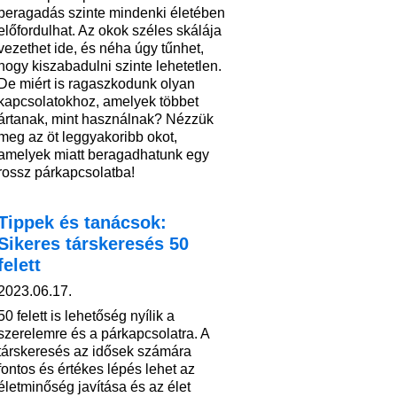
beragadás szinte mindenki életében
előfordulhat. Az okok széles skálája
vezethet ide, és néha úgy tűnhet,
hogy kiszabadulni szinte lehetetlen.
De miért is ragaszkodunk olyan
kapcsolatokhoz, amelyek többet
ártanak, mint használnak? Nézzük
meg az öt leggyakoribb okot,
amelyek miatt beragadhatunk egy
rossz párkapcsolatba!
Tippek és tanácsok:
Sikeres társkeresés 50
felett
2023.06.17.
50 felett is lehetőség nyílik a
szerelemre és a párkapcsolatra. A
társkeresés az idősek számára
fontos és értékes lépés lehet az
életminőség javítása és az élet