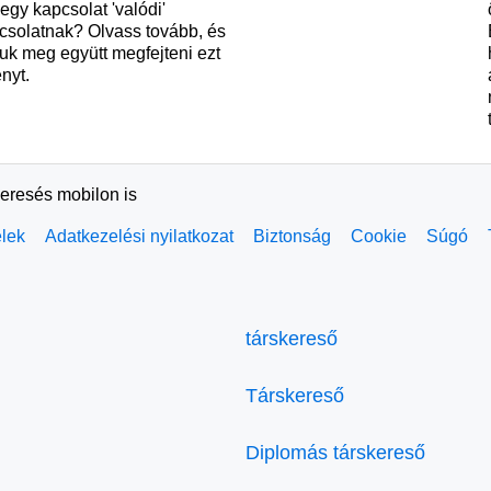
egy kapcsolat 'valódi'
csolatnak? Olvass tovább, és
juk meg együtt megfejteni ezt
ényt.
keresés mobilon is
elek
Adatkezelési nyilatkozat
Biztonság
Cookie
Súgó
társkereső
Társkereső
Diplomás társkereső