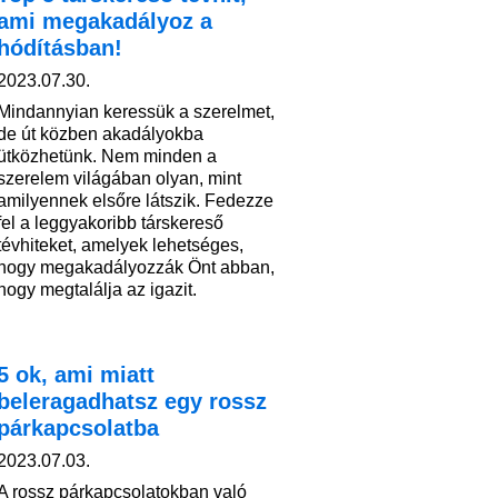
ami megakadályoz a
hódításban!
2023.07.30.
Mindannyian keressük a szerelmet,
de út közben akadályokba
ütközhetünk. Nem minden a
szerelem világában olyan, mint
amilyennek elsőre látszik. Fedezze
fel a leggyakoribb társkereső
tévhiteket, amelyek lehetséges,
hogy megakadályozzák Önt abban,
hogy megtalálja az igazit.
5 ok, ami miatt
beleragadhatsz egy rossz
párkapcsolatba
2023.07.03.
A rossz párkapcsolatokban való