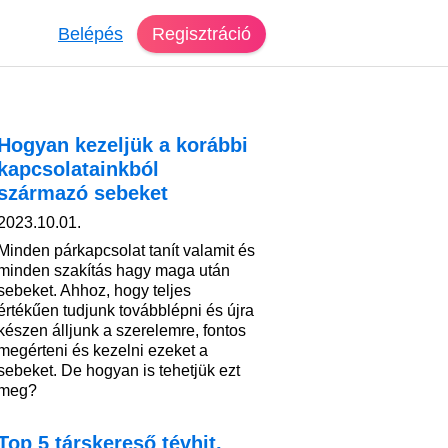
Belépés
Regisztráció
Hogyan kezeljük a korábbi
kapcsolatainkból
származó sebeket
2023.10.01.
Minden párkapcsolat tanít valamit és
minden szakítás hagy maga után
sebeket. Ahhoz, hogy teljes
értékűen tudjunk továbblépni és újra
készen álljunk a szerelemre, fontos
megérteni és kezelni ezeket a
sebeket. De hogyan is tehetjük ezt
meg?
Top 5 társkereső tévhit,