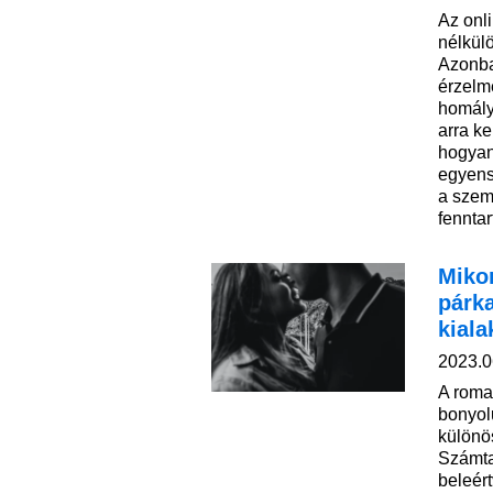
Az onl
nélkülö
Azonba
érzelm
homály
arra ke
hogyan
egyens
a szem
fenntar
Mikor
párka
kiala
2023.0
A roma
bonyol
különö
Számta
beleért