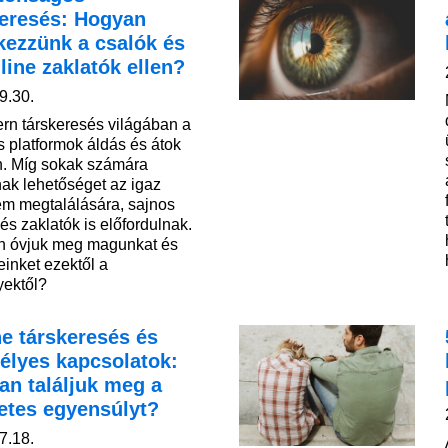
keresés: Hogyan
kezzünk a csalók és
line zaklatók ellen?
9.30.
rn társkeresés világában a
is platformok áldás és átok
. Míg sokak számára
nak lehetőséget az igaz
em megtalálására, sajnos
és zaklatók is előfordulnak.
 óvjuk meg magunkat és
einket ezektől a
yektől?
e társkeresés és
élyes kapcsolatok:
an találjuk meg a
letes egyensúlyt?
7.18.