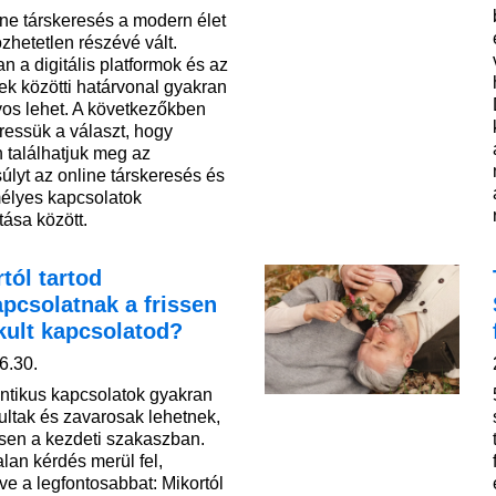
ine társkeresés a modern élet
zhetetlen részévé vált.
n a digitális platformok és az
ek közötti határvonal gyakran
os lehet. A következőkben
ressük a választ, hogy
 találhatjuk meg az
úlyt az online társkeresés és
élyes kapcsolatok
tása között.
tól tartod
pcsolatnak a frissen
kult kapcsolatod?
6.30.
ntikus kapcsolatok gyakran
ultak és zavarosak lehetnek,
sen a kezdeti szakaszban.
lan kérdés merül fel,
ve a legfontosabbat: Mikortól