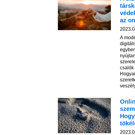
társ
véde
az on
2023.0
A mode
digitál
egyben
nyújta
szerel
csalók 
Hogyan
szerett
veszél
Onlin
szem
Hogy
töké
2023.0