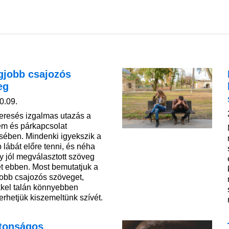
gjobb csajozós
eg
0.09.
keresés izgalmas utazás a
em és párkapcsolat
sében. Mindenki igyekszik a
 lábát előre tenni, és néha
y jól megválasztott szöveg
et ebben. Most bemutatjuk a
jobb csajozós szöveget,
kel talán könnyebben
rhetjük kiszemeltünk szívét.
ztonságos