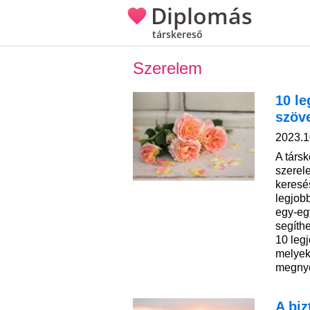
Diplomás
társkereső
Szerelem
10 le
szöv
2023.1
A társ
szerel
keresé
legjobb
egy-eg
segíth
10 leg
melyek
megnye
A bi