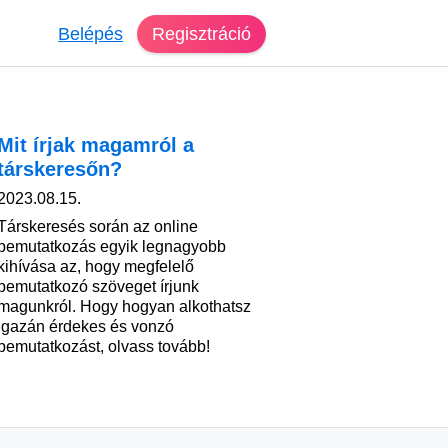
Belépés
Regisztráció
Mit írjak magamról a
társkeresőn?
2023.08.15.
Társkeresés során az online
bemutatkozás egyik legnagyobb
kihívása az, hogy megfelelő
bemutatkozó szöveget írjunk
magunkról. Hogy hogyan alkothatsz
igazán érdekes és vonzó
bemutatkozást, olvass tovább!