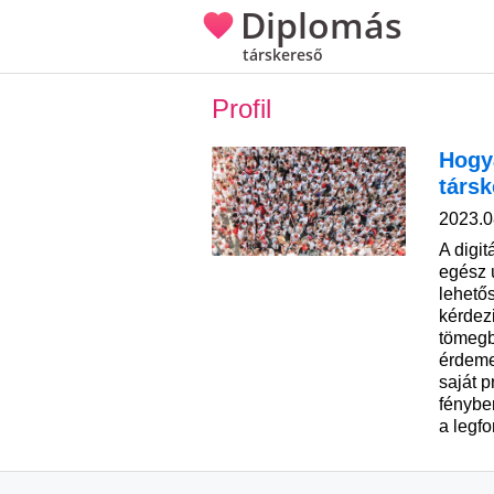
Diplomás
társkereső
Profil
Hogya
társ
2023.0
A digit
egész 
lehető
kérdez
tömegb
érdeme
saját p
fénybe
a legfo