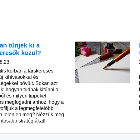
n tűnjek ki a
keresők közül?
8.23.
ális korban a társkeresés
új kihívásokkal és
ségekkel bővült. Sokan azt
ik: hogyan tudnak kitűnni a
ől és milyen tippeket
s megfogadni ahhoz, hogy a
rofiljuk a legmegfelelőbb
n jelenjen meg? Nézzük meg
ntosabb stratégiákat!