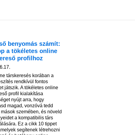
lső benyomás számít:
pp a tökéletes online
ereső profilhoz
6.17.
ine társkeresés korában a
észítés rendkívül fontos
t játszik. A tökéletes online
eső profil kialakítása
éget nyújt arra, hogy
sd magad, vonzóvá tedd
mások szemében, és növeld
yeidet a kompatibilis társ
lására. Ez a cikk 10 tippet
 amelyek segítenek létrehozni