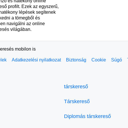
nzó és hatékony online
eső profilt. Ezek az egyszerű,
hatékony lépések segítenek
kedni a tömegből és
sen navigálni az online
resés világában.
keresés mobilon is
elek
Adatkezelési nyilatkozat
Biztonság
Cookie
Súgó
társkereső
Társkereső
Diplomás társkereső