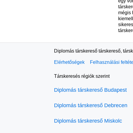
egy vo
társker
mégis 
kiemel
sikere
társke
Diplomás társkereső társkereső, társ
Elérhetőségek
Felhasználási feltét
Társkeresés régiók szerint
Diplomás társkereső Budapest
Diplomás társkereső Debrecen
Diplomás társkereső Miskolc