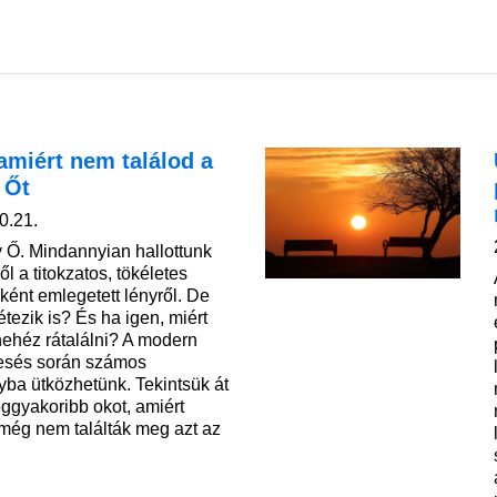
amiért nem találod a
 Őt
0.21.
 Ő. Mindannyian hallottunk
ől a titokzatos, tökéletes
ként emlegetett lényről. De
étezik is? És ha igen, miért
nehéz rátalálni? A modern
esés során számos
yba ütközhetünk. Tekintsük át
eggyakoribb okot, amiért
még nem találták meg azt az