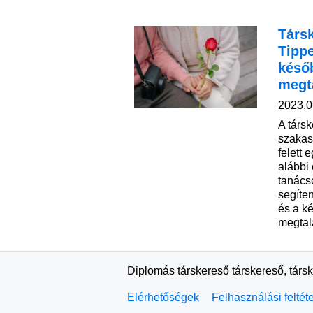
Társk
Tipp
késő
megt
2023.0
A társ
szakas
felett 
alábbi 
tanács
segíte
és a k
megtal
Diplomás társkereső társkereső, társ
Elérhetőségek
Felhasználási feltét