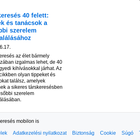
eresés 40 felett:
ek és tanácsok a
bbi szerelem
alálásához
6.17.
keresés az élet bármely
zában izgalmas lehet, de 40
egyedi kihívásokkal járhat. Az
cikkben olyan tippeket és
okat találsz, amelyek
nek a sikeres társkeresésben
ésőbbi szerelem
álásában.
keresés mobilon is
elek
Adatkezelési nyilatkozat
Biztonság
Cookie
Súgó