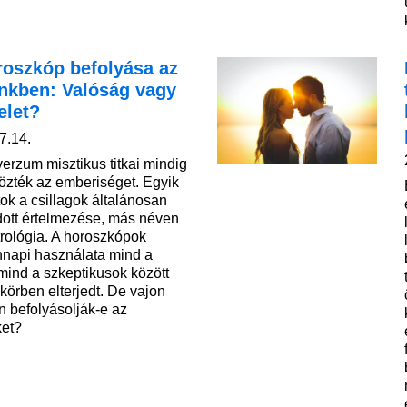
roszkóp befolyása az
ünkben: Valóság vagy
elet?
7.14.
verzum misztikus titkai mindig
özték az emberiséget. Egyik
itok a csillagok általánosan
dott értelmezése, más néven
trológia. A horoszkópok
napi használata mind a
 mind a szkeptikusok között
körben elterjedt. De vajon
n befolyásolják-e az
ket?