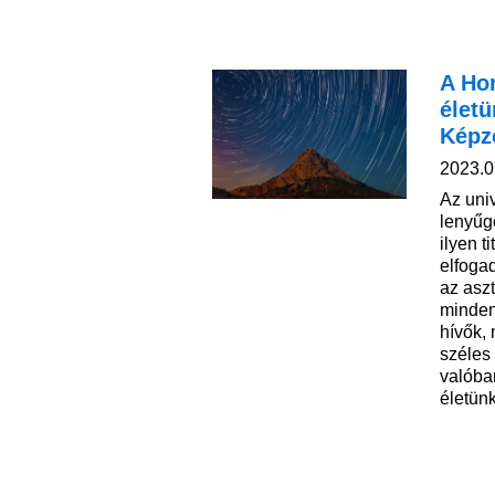
A Ho
élet
Képz
2023.0
Az uni
lenyűg
ilyen t
elfoga
az asz
minden
hívők,
széles 
valóba
életün