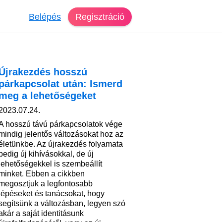
Belépés
Regisztráció
Újrakezdés hosszú
párkapcsolat után: Ismerd
meg a lehetőségeket
2023.07.24.
A hosszú távú párkapcsolatok vége
mindig jelentős változásokat hoz az
életünkbe. Az újrakezdés folyamata
pedig új kihívásokkal, de új
lehetőségekkel is szembeállít
minket. Ebben a cikkben
megosztjuk a legfontosabb
lépéseket és tanácsokat, hogy
segítsünk a változásban, legyen szó
akár a saját identitásunk