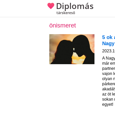
Diplomás
társkereső
önismeret
5 ok 
Nagy
2023.1
A Nagy
már err
partner
vajon l
olyan 
párker
akadál
az öt l
sokan 
egyet!