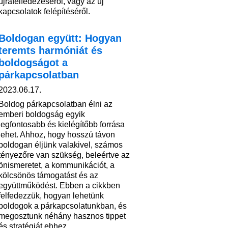
újrafelfedezéséről, vagy az új
kapcsolatok felépítéséről.
Boldogan együtt: Hogyan
teremts harmóniát és
boldogságot a
párkapcsolatban
2023.06.17.
Boldog párkapcsolatban élni az
emberi boldogság egyik
legfontosabb és kielégítőbb forrása
lehet. Ahhoz, hogy hosszú távon
boldogan éljünk valakivel, számos
tényezőre van szükség, beleértve az
önismeretet, a kommunikációt, a
kölcsönös támogatást és az
együttműködést. Ebben a cikkben
felfedezzük, hogyan lehetünk
boldogok a párkapcsolatunkban, és
megosztunk néhány hasznos tippet
és stratégiát ehhez.