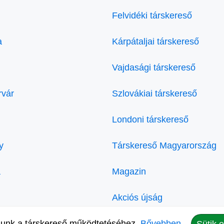
Felvidéki társkereső
a
Kárpátaljai társkereső
Vajdasági társkereső
rvár
Szlovákiai társkereső
Londoni társkereső
y
Társkereső Magyarország
a
Magazin
Akciós újság
lunk a társkereső működtetéséhez.
Bővebben.
Kozmetika Rákosmente