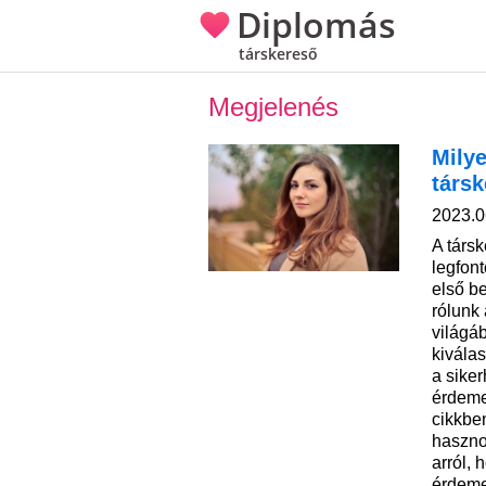
Diplomás
társkereső
Megjelenés
Milye
társ
2023.0
A társk
legfon
első b
rólunk 
világáb
kivála
a siker
érdeme
cikkbe
haszno
arról,
érdeme