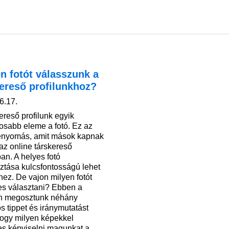
n fotót válasszunk a
kereső profilunkhoz?
6.17.
ereső profilunk egyik
tosabb eleme a fotó. Ez az
enyomás, amit mások kapnak
az online társkereső
an. A helyes fotó
sztása kulcsfontosságú lehet
hez. De vajon milyen fotót
s választani? Ebben a
n megosztunk néhány
s tippet és iránymutatást
 hogy milyen képekkel
s képviselni magunkat a