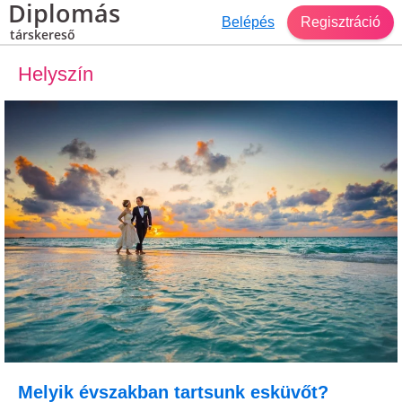
Diplomás
Belépés
Regisztráció
társkereső
Helyszín
Melyik évszakban tartsunk esküvőt?