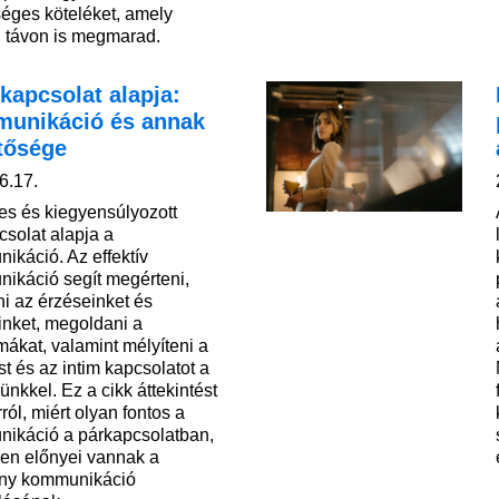
éges köteléket, amely
 távon is megmarad.
kapcsolat alapja:
unikáció és annak
ntősége
6.17.
res és kiegyensúlyozott
csolat alapja a
ikáció. Az effektív
ikáció segít megérteni,
ni az érzéseinket és
inket, megoldani a
mákat, valamint mélyíteni a
t és az intim kapcsolatot a
ünkkel. Ez a cikk áttekintést
rról, miért olyan fontos a
ikáció a párkapcsolatban,
yen előnyei vannak a
ny kommunikáció