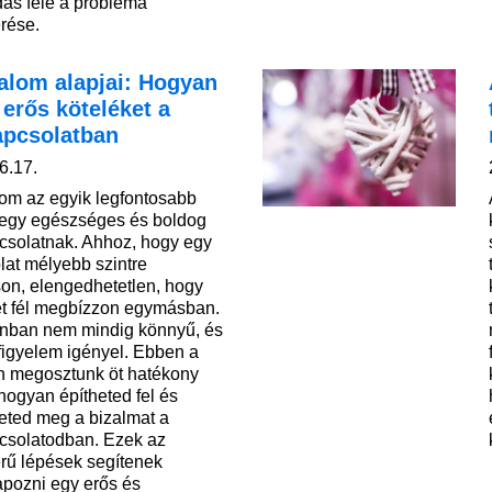
ás felé a probléma
erése.
alom alapjai: Hogyan
 erős köteléket a
apcsolatban
6.17.
lom az egyik legfontosabb
 egy egészséges és boldog
csolatnak. Ahhoz, hogy egy
lat mélyebb szintre
son, elengedhetetlen, hogy
t fél megbízzon egymásban.
nban nem mindig könnyű, és
 figyelem igényel. Ebben a
n megosztunk öt hatékony
 hogyan építheted fel és
heted meg a bizalmat a
csolatodban. Ezek az
rű lépések segítenek
pozni egy erős és