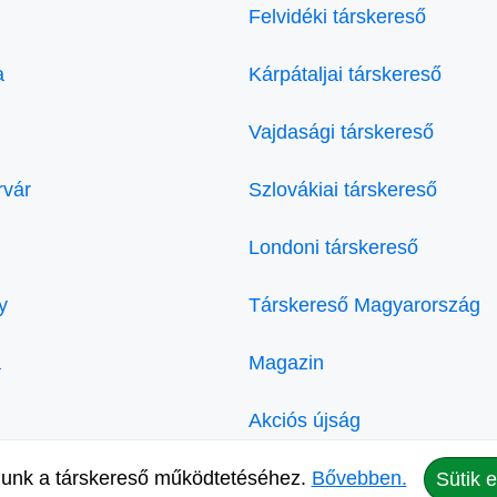
Felvidéki társkereső
a
Kárpátaljai társkereső
Vajdasági társkereső
rvár
Szlovákiai társkereső
Londoni társkereső
y
Társkereső Magyarország
a
Magazin
Akciós újság
lunk a társkereső működtetéséhez.
Bővebben.
Kozmetika Rákosmente
Sütik 