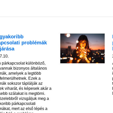
ggyakoribb
apcsolati problémák
járása
7.10.
 párkapcsolat különböző,
vannak bizonyos általános
mák, amelyek a legtöbb
 felmerülhetnek. Ezek a
mák sokszor táplálják az
ek viharát, és képesek akár a
sebb szálakat is megtörni.
özelebbről vizsgáljuk meg a
koribb párkapcsolati
mákat, mert az első lépés a