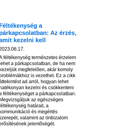
Féltékenység a
párkapcsolatban: Az érzés,
amit kezelni kell
2023.06.17.
A féltékenység természetes érzelem
lehet a párkapcsolatban, de ha nem
kezeljük megfelelően, akár komoly
problémákhoz is vezethet. Ez a cikk
áttekintést ad arról, hogyan lehet
hatékonyan kezelni és csökkenteni
a féltékenységet a párkapcsolatban.
Megvizsgáljuk az egészséges
féltékenység határait, a
kommunikáció és megértés
szerepét, valamint az önbizalom
erősítésének jelentőségét.