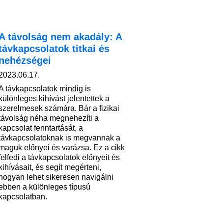
A távolság nem akadály: A
távkapcsolatok titkai és
nehézségei
2023.06.17.
A távkapcsolatok mindig is
különleges kihívást jelentettek a
szerelmesek számára. Bár a fizikai
távolság néha megnehezíti a
kapcsolat fenntartását, a
távkapcsolatoknak is megvannak a
maguk előnyei és varázsa. Ez a cikk
felfedi a távkapcsolatok előnyeit és
kihívásait, és segít megérteni,
hogyan lehet sikeresen navigálni
ebben a különleges típusú
kapcsolatban.