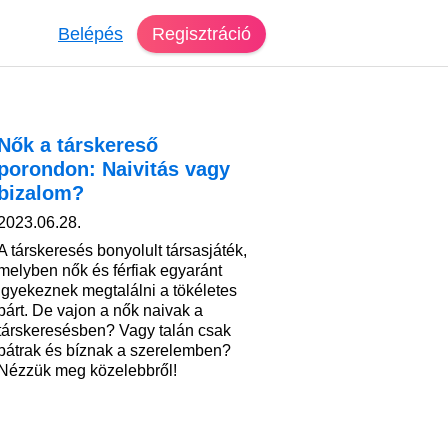
Belépés
Regisztráció
Nők a társkereső
porondon: Naivitás vagy
bizalom?
2023.06.28.
A társkeresés bonyolult társasjáték,
melyben nők és férfiak egyaránt
igyekeznek megtalálni a tökéletes
párt. De vajon a nők naivak a
társkeresésben? Vagy talán csak
bátrak és bíznak a szerelemben?
Nézzük meg közelebbről!