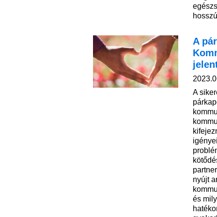
egészs
hosszú
A pár
Komm
jele
2023.0
A sike
párkap
kommun
kommun
kifejez
igénye
problé
kötődés
partner
nyújt a
kommun
és mil
hatéko