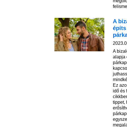
megold
felism
A biz
építs
párk
2023.0
A biza
alapja
párkap
kapcso
juthas
mindké
Ez azo
idő és
cikkbe
tippet,
erősít
párkap
egysze
megala