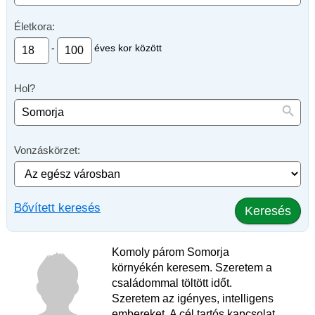
Életkora:
-
éves kor között
Hol?
Vonzáskörzet:
Bővített keresés
Keresés
Komoly párom Somorja
környékén keresem. Szeretem a
családommal töltött időt.
Szeretem az igényes, intelligens
embereket. A cél tartós kapcsolat