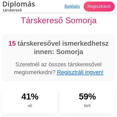
Diplomás
Belépés
Regisztráció
társkereső
Társkereső Somorja
15
társkeresővel ismerkedhetsz
innen: Somorja
Szeretnél az összes társkeresővel
megismerkedni?
Regisztrálj ingyen!
41%
59%
nő
férfi