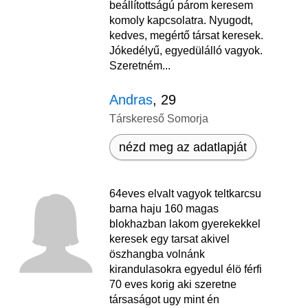
beállítottságú párom keresem
komoly kapcsolatra. Nyugodt,
kedves, megértő társat keresek.
Jókedélyű, egyedülálló vagyok.
Szeretném...
Andras
, 29
Társkereső Somorja
nézd meg az adatlapját
64eves elvalt vagyok teltkarcsu
barna haju 160 magas
blokhazban lakom gyerekekkel
keresek egy tarsat akivel
öszhangba volnánk
kirandulasokra egyedul élö férfi
70 eves korig aki szeretne
társaságot ugy mint én