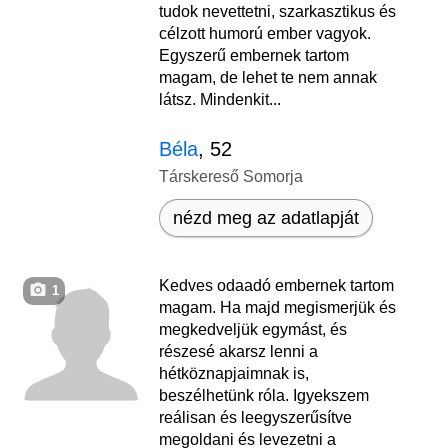
tudok nevettetni, szarkasztikus és
célzott humorú ember vagyok.
Egyszerű embernek tartom
magam, de lehet te nem annak
látsz. Mindenkit...
Béla
, 52
Társkereső Somorja
nézd meg az adatlapját
Kedves odaadó embernek tartom
1
magam. Ha majd megismerjük és
megkedveljük egymást, és
részesé akarsz lenni a
hétköznapjaimnak is,
beszélhetünk róla. Igyekszem
reálisan és leegyszerűsítve
megoldani és levezetni a