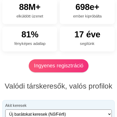
88M+
698e+
elküldött üzenet
ember kipróbálta
81%
17 éve
fényképes adatlap
segítünk
Ingyenes regisztráció
Valódi társkeresők, valós profilok
Akit keresek