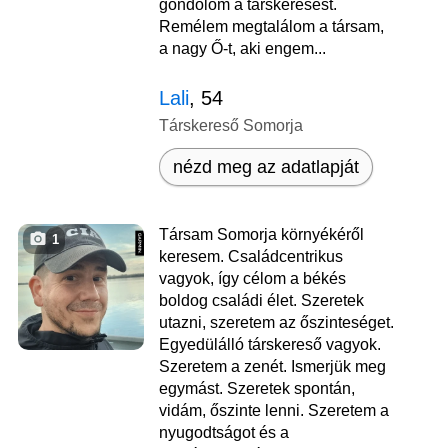
gondolom a társkeresést.
Remélem megtalálom a társam,
a nagy Ő-t, aki engem...
Lali
, 54
Társkereső Somorja
nézd meg az adatlapját
Társam Somorja környékéről
1
keresem. Családcentrikus
vagyok, így célom a békés
boldog családi élet. Szeretek
utazni, szeretem az őszinteséget.
Egyedülálló társkereső vagyok.
Szeretem a zenét. Ismerjük meg
egymást. Szeretek spontán,
vidám, őszinte lenni. Szeretem a
nyugodtságot és a