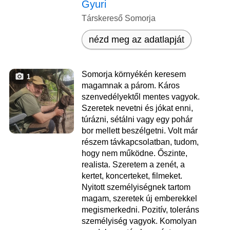
Gyuri
Társkereső Somorja
nézd meg az adatlapját
Somorja környékén keresem
1
magamnak a párom. Káros
szenvedélyektől mentes vagyok.
Szeretek nevetni és jókat enni,
túrázni, sétálni vagy egy pohár
bor mellett beszélgetni. Volt már
részem távkapcsolatban, tudom,
hogy nem működne. Őszinte,
realista. Szeretem a zenét, a
kertet, koncerteket, filmeket.
Nyitott személyiségnek tartom
magam, szeretek új emberekkel
megismerkedni. Pozitív, toleráns
személyiség vagyok. Komolyan