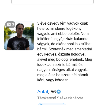
3 éve özvegy férfi vagyok csak
3
hetero, mindenre fogékony
vagyok, ami ebbe belefér. Nem
feltétlenül egyéjszkás kalandra
vágyok, de akár abból is kisülhet
bármi. Szeretnék megismerkedni
egy kedves, őszinte hölggyel,
akivel még boldog lehetnék. Meg
tudok adni szinte bármit, és
nagyon hűséges alkat vagyok.
megtalálsz ha szeretnél bármit
kéni, vagy kérdezni.
Antal
, 56
Társkereső Székesfehérvár