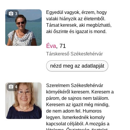
Egyedül vagyok, érzem, hogy
3
valaki hiányzik az életemből.
Társat keresek, aki megbízható,
aki őszinte és igazat is mond.
Éva
, 71
Társkereső Székesfehérvár
nézd meg az adatlapját
Szerelmem Székesfehérvár
4
környékéről keresem. Keresem a
párom, de sajnos nem találom.
Keresem az igazit még mindig,
de nem adom fel. Humoros
legyen. Ismerkednék komoly
kapcsolat céljából. A mozgás a