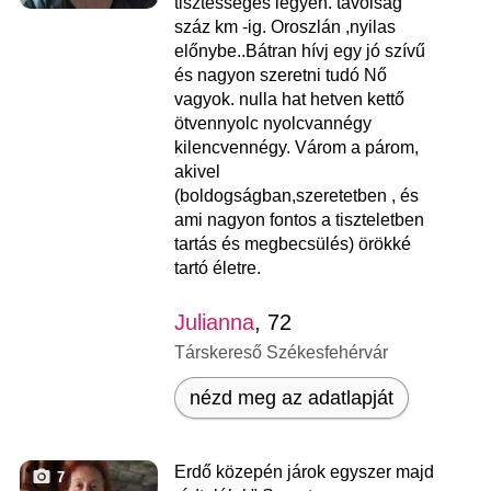
tisztességes legyen. távolság
száz km -ig. Oroszlán ,nyilas
előnybe..Bátran hívj egy jó szívű
és nagyon szeretni tudó Nő
vagyok. nulla hat hetven kettő
ötvennyolc nyolcvannégy
kilencvennégy. Várom a párom,
akivel
(boldogságban,szeretetben , és
ami nagyon fontos a tiszteletben
tartás és megbecsülés) örökké
tartó életre.
Julianna
, 72
Társkereső Székesfehérvár
nézd meg az adatlapját
Erdő közepén járok egyszer majd
7