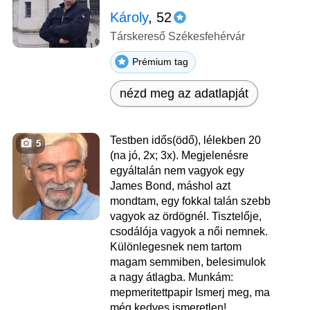
Károly
, 52
Társkereső Székesfehérvár
Prémium tag
nézd meg az adatlapját
Testben idős(ödő), lélekben 20
5
(na jó, 2x; 3x). Megjelenésre
egyáltalán nem vagyok egy
James Bond, máshol azt
mondtam, egy fokkal talán szebb
vagyok az ördögnél. Tisztelője,
csodálója vagyok a női nemnek.
Különlegesnek nem tartom
magam semmiben, belesimulok
a nagy átlagba. Munkám:
mepmeritettpapir Ismerj meg, ma
még kedves ismeretlen!