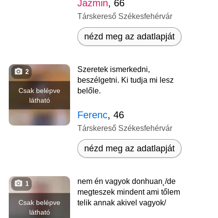
Jazmin
, 66
Társkereső Székesfehérvár
nézd meg az adatlapját
Szeretek ismerkedni,
2
beszélgetni. Ki tudja mi lesz
Csak belépve
belőle.
látható
Ferenc
, 46
Társkereső Székesfehérvár
nézd meg az adatlapját
nem én vagyok donhuan˛/de
1
megteszek mindent ami tőlem
Csak belépve
telik annak akivel vagyok/
látható