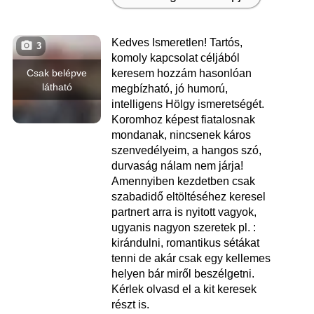
Kedves Ismeretlen! Tartós,
3
komoly kapcsolat céljából
Csak belépve
keresem hozzám hasonlóan
látható
megbízható, jó humorú,
intelligens Hölgy ismeretségét.
Koromhoz képest fiatalosnak
mondanak, nincsenek káros
szenvedélyeim, a hangos szó,
durvaság nálam nem járja!
Amennyiben kezdetben csak
szabadidő eltöltéséhez keresel
partnert arra is nyitott vagyok,
ugyanis nagyon szeretek pl. :
kirándulni, romantikus sétákat
tenni de akár csak egy kellemes
helyen bár miről beszélgetni.
Kérlek olvasd el a kit keresek
részt is.