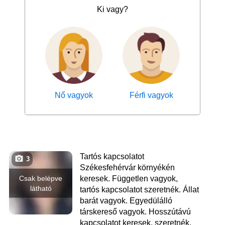
Ki vagy?
Nő vagyok
Férfi vagyok
Tartós kapcsolatot
3
Székesfehérvár környékén
Csak belépve
keresek. Független vagyok,
látható
tartós kapcsolatot szeretnék. Állat
barát vagyok. Egyedülálló
társkereső vagyok. Hosszútávú
kapcsolatot keresek, szeretnék.