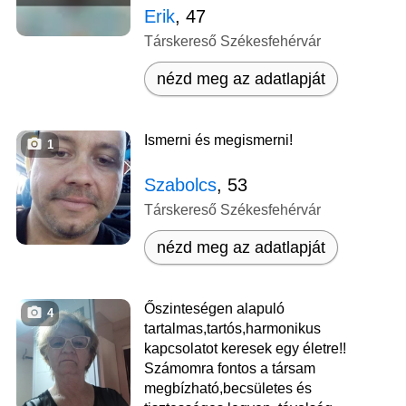
Erik
, 47
Társkereső Székesfehérvár
nézd meg az adatlapját
Ismerni és megismerni!
1
Szabolcs
, 53
Társkereső Székesfehérvár
nézd meg az adatlapját
Őszinteségen alapuló
4
tartalmas,tartós,harmonikus
kapcsolatot keresek egy életre!!
Számomra fontos a társam
megbízható,becsületes és