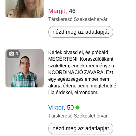
Margit
, 46
Társkereső Székesfehérvár
nézd meg az adatlapját
Kérlek olvasd el, és próbáld
3
MEGÉRTENI. Koraszülöttként
születtem, ennek eredménye a
KOORDINÁCIÓ ZAVARA. Ezt
egy egészséges ember nem
akarja érteni, pedig megtehetné.
Ha érdekel, elmondom.
Viktor
, 50
Társkereső Székesfehérvár
nézd meg az adatlapját