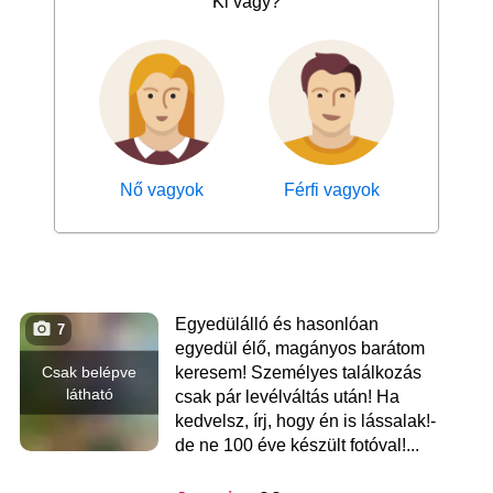
Ki vagy?
Nő vagyok
Férfi vagyok
Egyedülálló és hasonlóan
7
egyedül élő, magányos barátom
Csak belépve
keresem! Személyes találkozás
látható
csak pár levélváltás után! Ha
kedvelsz, írj, hogy én is lássalak!-
de ne 100 éve készült fotóval!...