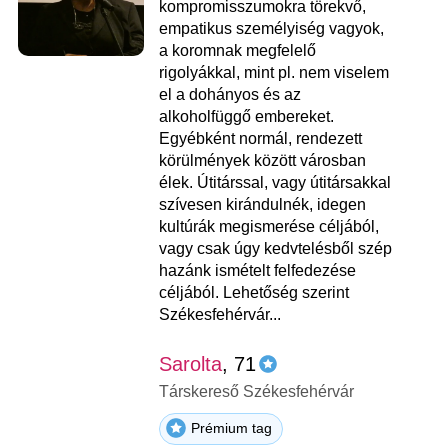
kompromisszumokra törekvő,
empatikus személyiség vagyok,
a koromnak megfelelő
rigolyákkal, mint pl. nem viselem
el a dohányos és az
alkoholfüggő embereket.
Egyébként normál, rendezett
körülmények között városban
élek. Útitárssal, vagy útitársakkal
szívesen kirándulnék, idegen
kultúrák megismerése céljából,
vagy csak úgy kedvtelésből szép
hazánk ismételt felfedezése
céljából. Lehetőség szerint
Székesfehérvár...
Sarolta
, 71
Társkereső Székesfehérvár
Prémium tag