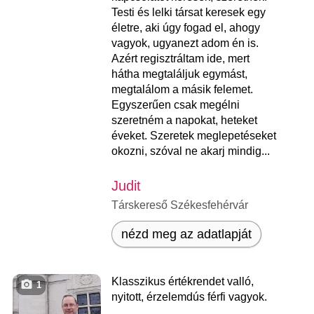
Testi és lelki társat keresek egy
életre, aki úgy fogad el, ahogy
vagyok, ugyanezt adom én is.
Azért regisztráltam ide, mert
hátha megtaláljuk egymást,
megtalálom a másik felemet.
Egyszerűen csak megélni
szeretném a napokat, heteket
éveket. Szeretek meglepetéseket
okozni, szóval ne akarj mindig...
Judit
Társkereső Székesfehérvár
nézd meg az adatlapját
Klasszikus értékrendet valló,
1
nyitott, érzelemdús férfi vagyok.