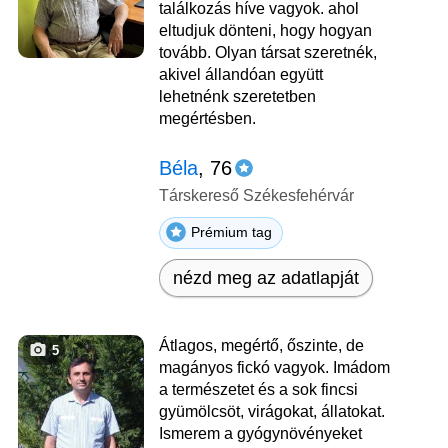
találkozás híve vagyok. ahol
eltudjuk dönteni, hogy hogyan
tovább. Olyan társat szeretnék,
akivel állandóan együtt
lehetnénk szeretetben
megértésben.
Béla
, 76
Társkereső Székesfehérvár
Prémium tag
nézd meg az adatlapját
Átlagos, megértő, őszinte, de
5
magányos fickó vagyok. Imádom
a természetet és a sok fincsi
gyümölcsöt, virágokat, állatokat.
Ismerem a gyógynövényeket