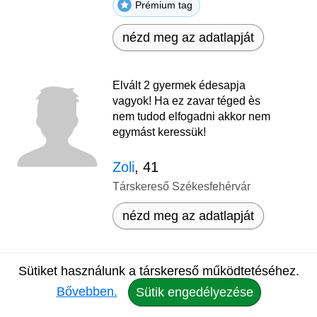
Prémium tag
nézd meg az adatlapját
Elvált 2 gyermek édesapja
vagyok! Ha ez zavar téged ès
nem tudod elfogadni akkor nem
egymást keressük!
Zoli
, 41
Társkereső Székesfehérvár
nézd meg az adatlapját
Keresem egy hasonló korú hölgy
3
Sütiket használunk a társkereső működtetéséhez.
ismeretségét közös
Bővebben.
Sütik engedélyezése
Csak belépve
kirándulásokhoz, különösen
látható
nevezetes "gyógyító" helyek