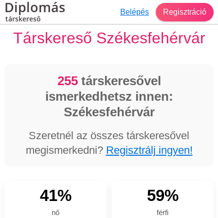
Diplomás
Belépés
Regisztráció
társkereső
Társkereső Székesfehérvár
255
társkeresővel
ismerkedhetsz innen:
Székesfehérvár
Szeretnél az összes társkeresővel
megismerkedni?
Regisztrálj ingyen!
41%
59%
nő
férfi