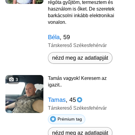
régóta gyűjtöm, termesztem és
használom is őket. De szeretek
barkácsolni inkább elektronikai
vonalon.
Béla
, 59
Társkereső Székesfehérvár
nézd meg az adatlapját
Tamás vagyok! Keresem az
3
igazit..
Tamas
, 45
Társkereső Székesfehérvár
Prémium tag
nézd meg az adatlapját