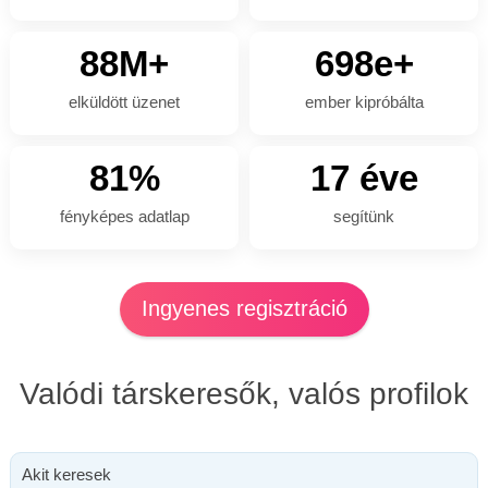
88M+
698e+
elküldött üzenet
ember kipróbálta
81%
17 éve
fényképes adatlap
segítünk
Ingyenes regisztráció
Valódi társkeresők, valós profilok
Akit keresek