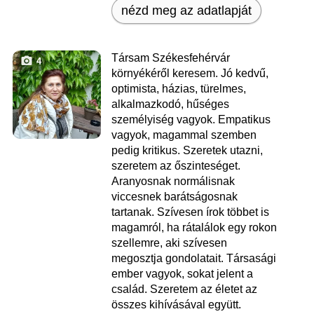
nézd meg az adatlapját
Társam Székesfehérvár
4
környékéről keresem. Jó kedvű,
optimista, házias, türelmes,
alkalmazkodó, hűséges
személyiség vagyok. Empatikus
vagyok, magammal szemben
pedig kritikus. Szeretek utazni,
szeretem az őszinteséget.
Aranyosnak normálisnak
viccesnek barátságosnak
tartanak. Szívesen írok többet is
magamról, ha rátalálok egy rokon
szellemre, aki szívesen
megosztja gondolatait. Társasági
ember vagyok, sokat jelent a
család. Szeretem az életet az
összes kihívásával együtt.