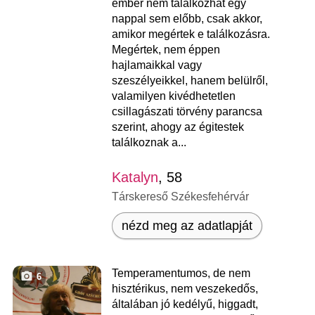
ember nem találkozhat egy
nappal sem előbb, csak akkor,
amikor megértek e találkozásra.
Megértek, nem éppen
hajlamaikkal vagy
szeszélyeikkel, hanem belülről,
valamilyen kivédhetetlen
csillagászati törvény parancsa
szerint, ahogy az égitestek
találkoznak a...
Katalyn
, 58
Társkereső Székesfehérvár
nézd meg az adatlapját
Temperamentumos, de nem
6
hisztérikus, nem veszekedős,
általában jó kedélyű, higgadt,