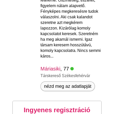
lételeme. Őszinteség, tisztelet,
figyelem nálam alapvető.
Fényképes megkeresésre tudok
válaszolni. Aki csak kalandot
szeretne azt megkérem
lapozzon. Kizárólag komoly
kapcsolatot keresek. Szeretném
ha meg akarnál ismerni. Igaz
társam keresem hosszútávú,
komoly kapcsolatra. Nincs semmi
káros...
Máriasiki
, 77
Társkereső Székesfehérvár
nézd meg az adatlapját
Ingyenes regisztráció