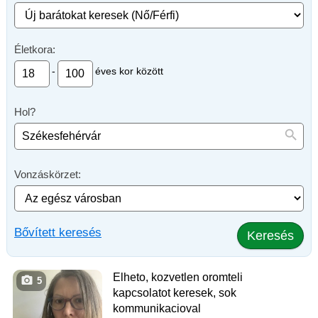
Életkora:
-
éves kor között
Hol?
Vonzáskörzet:
Bővített keresés
Keresés
Elheto, kozvetlen oromteli
5
kapcsolatot keresek, sok
kommunikacioval