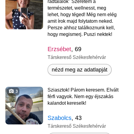
rádtalálok" Szeretem a
természetet, wellnesst, meg
lehet, hogy téged! Még nem elég
amit írok majd folytatom neked.
Persze ahhoz találkoznunk kell,
hogy megismerj. Puszi nektek!
Erzsébet
, 69
Társkereső Székesfehérvár
nézd meg az adatlapját
Sziasztok! Párom keresem. Elvált
3
férfi vagyok. Nem egy éjszakás
kalandot kereselk!
Szabolcs
, 43
Társkereső Székesfehérvár