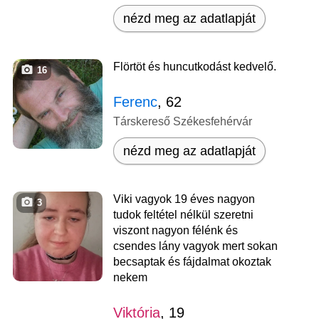
nézd meg az adatlapját
Flörtöt és huncutkodást kedvelő.
16
Ferenc
, 62
Társkereső Székesfehérvár
nézd meg az adatlapját
Viki vagyok 19 éves nagyon
3
tudok feltétel nélkül szeretni
viszont nagyon félénk és
csendes lány vagyok mert sokan
becsaptak és fájdalmat okoztak
nekem
Viktória
, 19