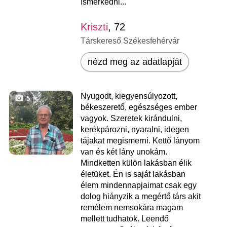
Ismerkedni...
Kriszti
, 72
Társkereső Székesfehérvár
nézd meg az adatlapját
Nyugodt, kiegyensúlyozott,
5
békeszerető, egészséges ember
vagyok. Szeretek kirándulni,
kerékpározni, nyaralni, idegen
tájakat megismerni. Kettő lányom
van és két lány unokám.
Mindketten külön lakásban élik
életüket. Én is saját lakásban
élem mindennapjaimat csak egy
dolog hiányzik a megértő társ akit
remélem nemsokára magam
mellett tudhatok. Leendő