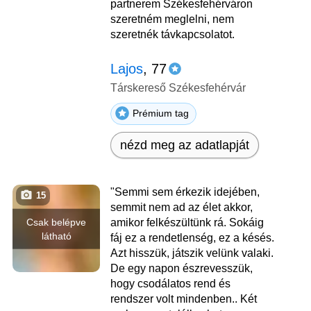
partnerem Székesfehérváron
szeretném meglelni, nem
szeretnék távkapcsolatot.
Lajos
, 77
Társkereső Székesfehérvár
Prémium tag
nézd meg az adatlapját
"Semmi sem érkezik idejében,
15
semmit nem ad az élet akkor,
Csak belépve
amikor felkészültünk rá. Sokáig
látható
fáj ez a rendetlenség, ez a késés.
Azt hisszük, játszik velünk valaki.
De egy napon észrevesszük,
hogy csodálatos rend és
rendszer volt mindenben.. Két