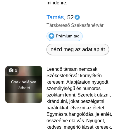
mindenre.
Tamás
, 52
Társkereső Székesfehérvár
Prémium tag
nézd meg az adatlapját
Leendő társam nemcsak
5
Székesfehérvár környékén
Csak belépve
keresem. Alapjáraton nyugodt
látható
személyiségű és humoros
szoktam lenni. Szeretek utazni,
kirándulni, jókat beszélgetni
barátokkal, élvezni az életet.
Egymásra hangolódás, jelenlét,
összeérve elalvás. Nyugodt,
kedves, megértő társat keresek.